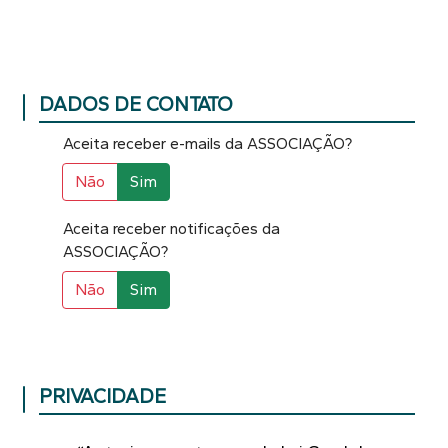
DADOS DE CONTATO
Aceita receber e-mails da ASSOCIAÇÃO?
Aceita receber e-mails da ASSOCIAÇÃ
Não
Sim
Aceita receber notificações da
ASSOCIAÇÃO?
Aceita receber notificações da ASSO
Não
Sim
PRIVACIDADE