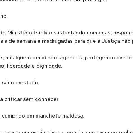
ho.
o Ministério Público sustentando comarcas, respond
inais de semana e madrugadas para que a Justiça não 
 há alguém decidindo urgências, protegendo direitos
o, liberdade e dignidade.
erviço prestado.
 criticar sem conhecer.
ver cumprido em manchete maldosa.
 para quem está sobrecarregado, mas raramente olhar