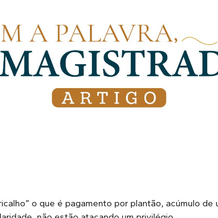
alho” o que é pagamento por plantão, acúmulo de un
laridade, não estão atacando um privilégio.