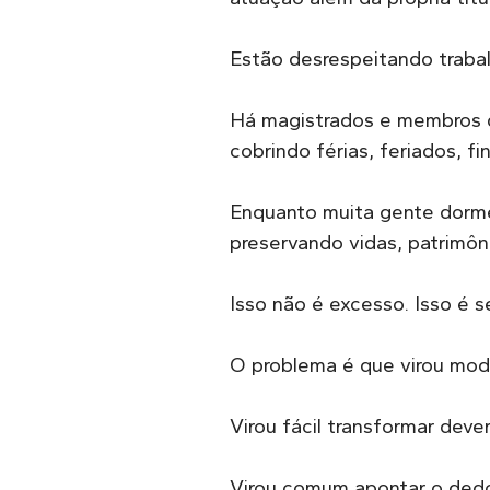
Estão desrespeitando trabal
Há magistrados e membros d
cobrindo férias, feriados, f
Enquanto muita gente dorme,
preservando vidas, patrimôni
Isso não é excesso. Isso é s
O problema é que virou moda
Virou fácil transformar de
Virou comum apontar o dedo