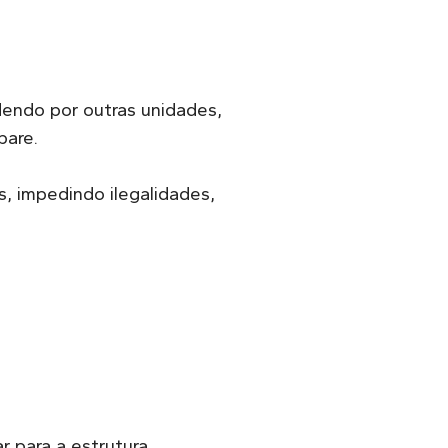
endo por outras unidades,
pare.
, impedindo ilegalidades,
 para a estrutura