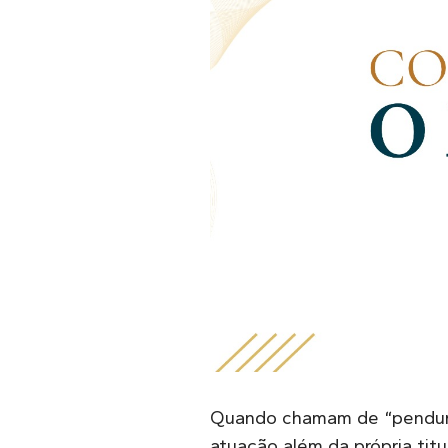
Quando chamam de “penduric
atuação além da própria titu