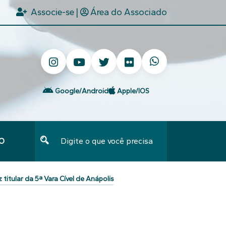
Associe-se
|
Área do Associado
Google/Android
Apple/IOS
O
Type 2 or more characters for results.
z titular da 5ª Vara Cível de Anápolis