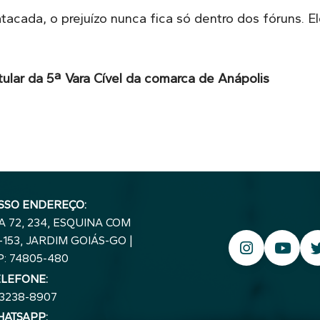
acada, o prejuízo nunca fica só dentro dos fóruns. E
itular da 5ª Vara Cível da comarca de Anápolis
SSO ENDEREÇO:
A 72, 234, ESQUINA COM
153, JARDIM GOIÁS-GO |
P: 74805-480
ELEFONE:
 3238-8907
ATSAPP: