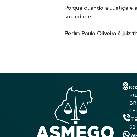
Porque quando a Justiça é at
sociedade.
Pedro Paulo Oliveira é juiz t
NO
RU
BR-
CE
T
62
WH