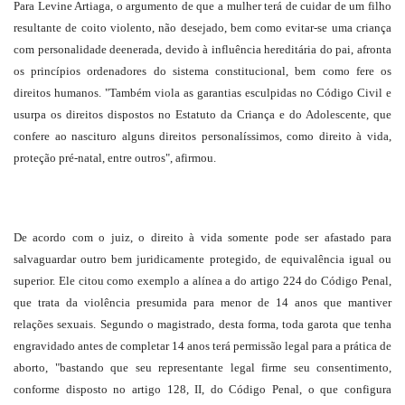
Para Levine Artiaga, o argumento de que a mulher terá de cuidar de um filho
resultante de coito violento, não desejado, bem como evitar-se uma criança
com personalidade deenerada, devido à influência hereditária do pai, afronta
os princípios ordenadores do sistema constitucional, bem como fere os
direitos humanos. "Também viola as garantias esculpidas no Código Civil e
usurpa os direitos dispostos no Estatuto da Criança e do Adolescente, que
confere ao nascituro alguns direitos personalíssimos, como direito à vida,
proteção pré-natal, entre outros", afirmou.
De acordo com o juiz, o direito à vida somente pode ser afastado para
salvaguardar outro bem juridicamente protegido, de equivalência igual ou
superior. Ele citou como exemplo a alínea a do artigo 224 do Código Penal,
que trata da violência presumida para menor de 14 anos que mantiver
relações sexuais. Segundo o magistrado, desta forma, toda garota que tenha
engravidado antes de completar 14 anos terá permissão legal para a prática de
aborto, "bastando que seu representante legal firme seu consentimento,
conforme disposto no artigo 128, II, do Código Penal, o que configura