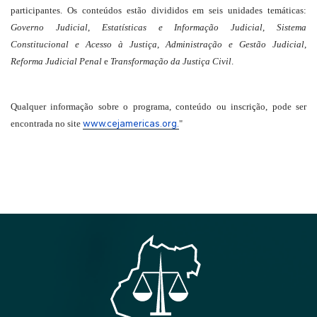
participantes. Os conteúdos estão divididos em seis unidades temáticas:
Governo Judicial
,
Estatísticas e Informação Judicial
,
Sistema
Constitucional e Acesso à Justiça
,
Administração e Gestão Judicial
,
Reforma Judicial Penal
e
Transformação da Justiça Civil
.
Qualquer informação sobre o programa, conteúdo ou inscrição, pode ser
www.cejamericas.org.
encontrada no site
"