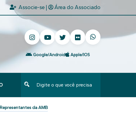
Associe-se
|
Área do Associado
Google/Android
Apple/IOS
O
Type 2 or more characters for results.
de Representantes da AMB