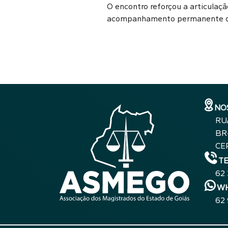
O encontro reforçou a articulaçã
acompanhamento permanente das
NO
RU
BR-
CE
T
62
WH
62