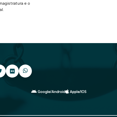
magistratura e o
l.
Google/Android
Apple/IOS